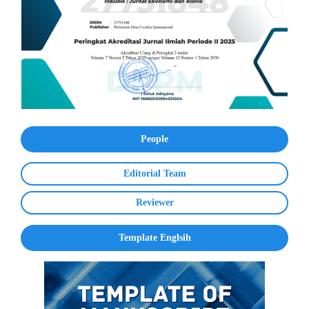
People
Editorial Team
Reviewer
Template Englsih